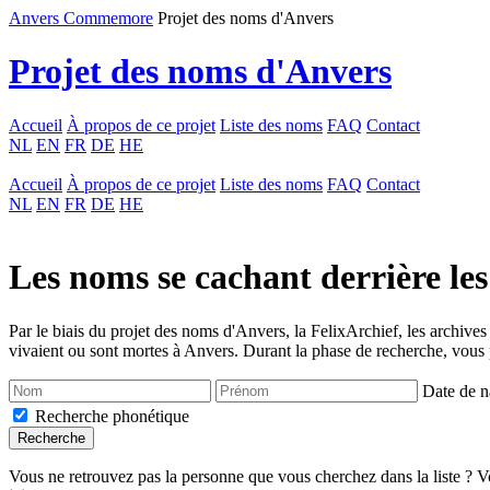
Anvers Commemore
Projet des noms d'Anvers
Projet des noms d'Anvers
Accueil
À propos de ce projet
Liste des noms
FAQ
Contact
NL
EN
FR
DE
HE
Accueil
À propos de ce projet
Liste des noms
FAQ
Contact
NL
EN
FR
DE
HE
Les noms se cachant derrière les
Par le biais du projet des noms d'Anvers, la FelixArchief, les archives
vivaient ou sont mortes à Anvers. Durant la phase de recherche, vous p
Date de n
Recherche phonétique
Vous ne retrouvez pas la personne que vous cherchez dans la liste ? V